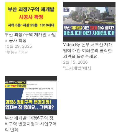
부산 괴정7구역 재개발 사업
시공사 확정
Video By 돈부 서부산 재개
10월 29, 2025
발에 대한 여러분의 솔직한
"부동산"에서
의견을 들려주세요
2월 15, 2026
"도시개발"에서
부산 재개발: 괴정6구역 정
비구역 변경지정과 사업구역
의 변화