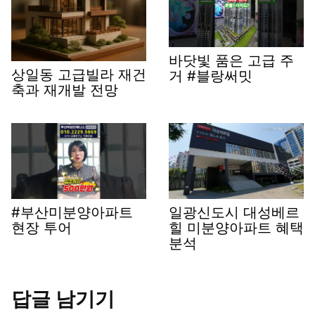
바닷빛 품은 고급 주
상일동 고급빌라 재건
거 #블랑써밋
축과 재개발 전망
#부산미분양아파트
일광신도시 대성베르
현장 투어
힐 미분양아파트 혜택
분석
답글 남기기