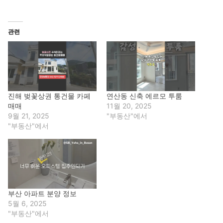
관련
진해 벚꽃상권 통건물 카페
연산동 신축 에르모 투룸
매매
11월 20, 2025
9월 21, 2025
"부동산"에서
"부동산"에서
부산 아파트 분양 정보
5월 6, 2025
"부동산"에서