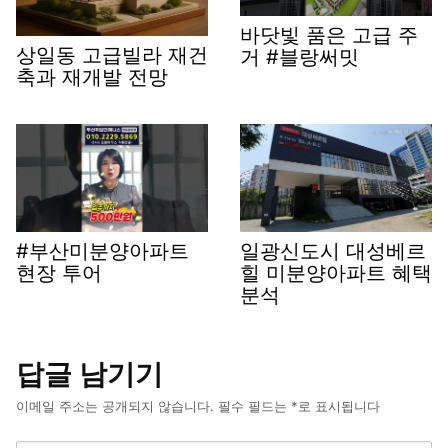
바닷빛 품은 고급 주
상일동 고급빌라 재건
거 #블랑써밋
축과 재개발 전망
#부산미분양아파트
일광신도시 대성베르
현장 투어
힐 미분양아파트 혜택
분석
답글 남기기
이메일 주소는 공개되지 않습니다.
필수 필드는
*
로 표시됩니다