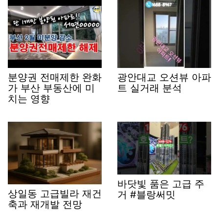
분양권 전매제한 완화
광안대교 오션뷰 아파
가 부산 부동산에 미
트 실거래 분석
치는 영향
바닷빛 품은 고급 주
상일동 고급빌라 재건
거 #블랑써밋
축과 재개발 전망