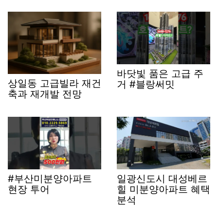
바닷빛 품은 고급 주
상일동 고급빌라 재건
거 #블랑써밋
축과 재개발 전망
#부산미분양아파트
일광신도시 대성베르
현장 투어
힐 미분양아파트 혜택
분석