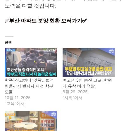
노력을 다할 것입니다.
✅부산 아파트 분양 현황 보러가기✅
관련
학폭’ 신고하니 ‘맞폭’…법적
여고생 3명 숨진 고교, 학원
싸움까지 번지자 나선 학부
과 유착 비리 적발
모들
8월 29, 2025
10월 11, 2025
"사회"에서
"교육"에서