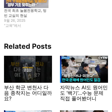
전국 최초 늘봄전용학교, 텅
빈 교실의 현실
9월 26, 2025
"교육"에서
Related Posts
부산 학군 변천사 다
자막뉴스 AI도 원어민
음 종착지는 어디일까
도 ‘백기’…수능 문제
요?
직접 풀어봤더니