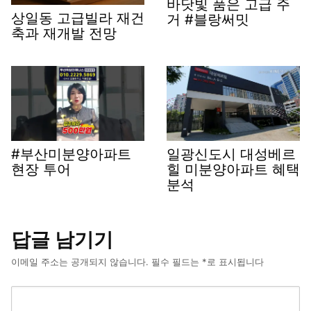
바닷빛 품은 고급 주
상일동 고급빌라 재건
거 #블랑써밋
축과 재개발 전망
#부산미분양아파트
일광신도시 대성베르
현장 투어
힐 미분양아파트 혜택
분석
답글 남기기
이메일 주소는 공개되지 않습니다.
필수 필드는
*
로 표시됩니다