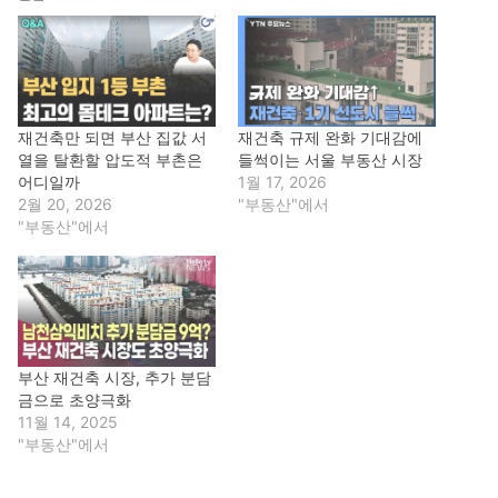
재건축만 되면 부산 집값 서
재건축 규제 완화 기대감에
열을 탈환할 압도적 부촌은
들썩이는 서울 부동산 시장
어디일까
1월 17, 2026
2월 20, 2026
"부동산"에서
"부동산"에서
부산 재건축 시장, 추가 분담
금으로 초양극화
11월 14, 2025
"부동산"에서