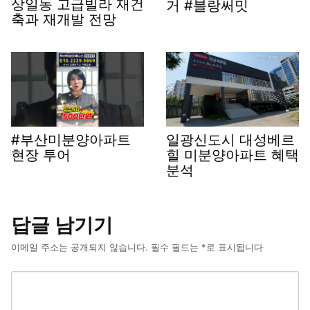
상일동 고급빌라 재건
거 #블랑써밋
축과 재개발 전망
#부산미분양아파트
일광신도시 대성베르
현장 투어
힐 미분양아파트 혜택
분석
답글 남기기
이메일 주소는 공개되지 않습니다.
필수 필드는
*
로 표시됩니다