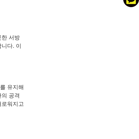
롯한 서방
니다. 이
계를 유지해
란의 공격
위태로워지고