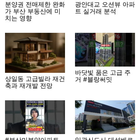
분양권 전매제한 완화
광안대교 오션뷰 아파
가 부산 부동산에 미
트 실거래 분석
치는 영향
바닷빛 품은 고급 주
상일동 고급빌라 재건
거 #블랑써밋
축과 재개발 전망