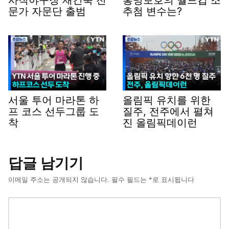
사직야구장 재건축 전
홍명보호의 월드컵 조
문가 자문단 출범
추첨 변수는?
서울 투어 마라톤 하
올림픽 유치를 위한
프 코스 선두그룹 도
질주, 전주에서 펼쳐
착
진 올림픽데이런
답글 남기기
이메일 주소는 공개되지 않습니다.
필수 필드는
*
로 표시됩니다