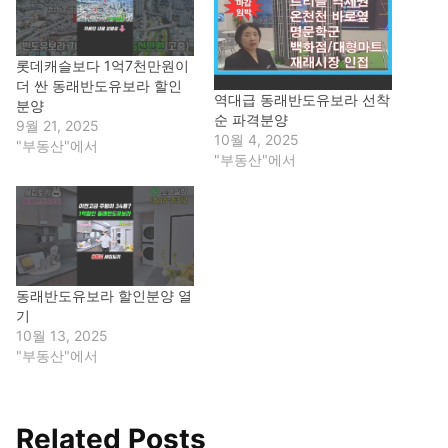
롯데캐슬보다 1억7천만원이
더 싼 동래반도유보라 할인
역대급 동래반도유보라 선착
분양
순 파격분양
9월 21, 2025
10월 4, 2025
"부동산"에서
"부동산"에서
동래반도유보라 할인분양 열
기
10월 13, 2025
"부동산"에서
Related Posts