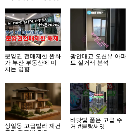
분양권 전매제한 완화
광안대교 오션뷰 아파
가 부산 부동산에 미
트 실거래 분석
치는 영향
바닷빛 품은 고급 주
상일동 고급빌라 재건
거 #블랑써밋