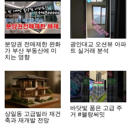
분양권 전매제한 완화
광안대교 오션뷰 아파
가 부산 부동산에 미
트 실거래 분석
치는 영향
바닷빛 품은 고급 주
상일동 고급빌라 재건
거 #블랑써밋
축과 재개발 전망