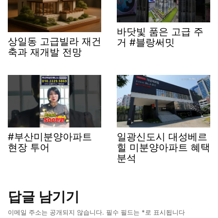
바닷빛 품은 고급 주
상일동 고급빌라 재건
거 #블랑써밋
축과 재개발 전망
#부산미분양아파트
일광신도시 대성베르
현장 투어
힐 미분양아파트 혜택
분석
답글 남기기
이메일 주소는 공개되지 않습니다.
필수 필드는
*
로 표시됩니다