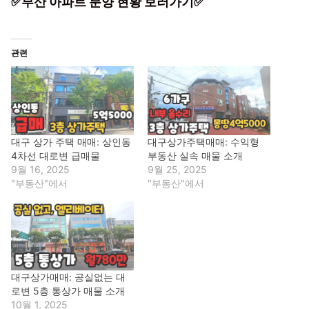
✅부산 아파트 분양 현황 보러가기✅
관련
대구 상가 주택 매매: 상인동
대구상가주택매매: 수익형
4차선 대로변 급매물
부동산 실속 매물 소개
9월 16, 2025
9월 25, 2025
"부동산"에서
"부동산"에서
대구상가매매: 공실없는 대
로변 5층 통상가 매물 소개
10월 1, 2025