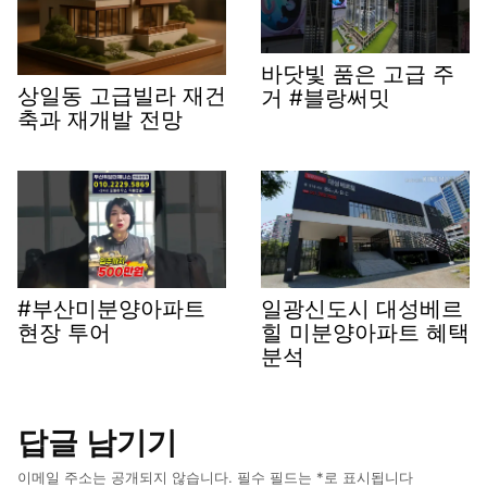
바닷빛 품은 고급 주
상일동 고급빌라 재건
거 #블랑써밋
축과 재개발 전망
#부산미분양아파트
일광신도시 대성베르
현장 투어
힐 미분양아파트 혜택
분석
답글 남기기
이메일 주소는 공개되지 않습니다.
필수 필드는
*
로 표시됩니다