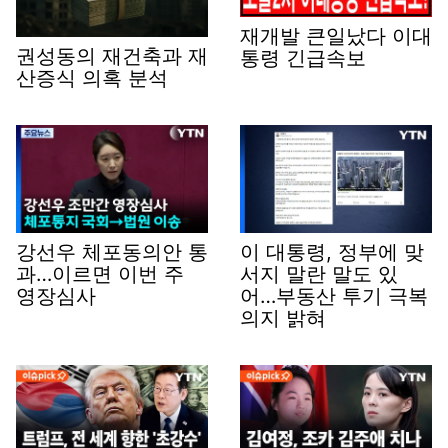
재개발 큰일났다 이대
권성동의 재건축과 재
통령 긴급속보
산증식 의혹 분석
강선우 체포동의안 통
이 대통령, 정부에 맞
과…이르면 이번 주
서지 말란 말도 있
영장심사
어…부동산 투기 극복
의지 밝혀