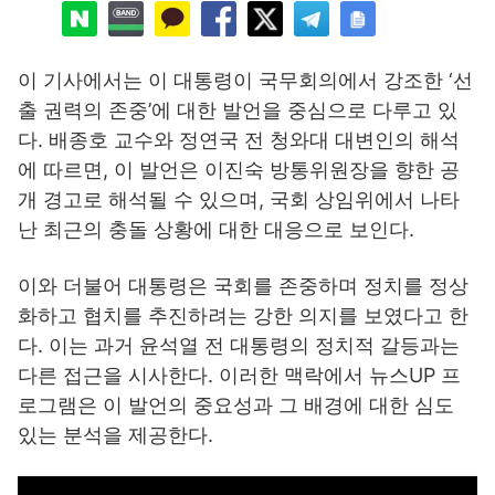
이 기사에서는 이 대통령이 국무회의에서 강조한 ‘선
출 권력의 존중’에 대한 발언을 중심으로 다루고 있
다. 배종호 교수와 정연국 전 청와대 대변인의 해석
에 따르면, 이 발언은 이진숙 방통위원장을 향한 공
개 경고로 해석될 수 있으며, 국회 상임위에서 나타
난 최근의 충돌 상황에 대한 대응으로 보인다.
이와 더불어 대통령은 국회를 존중하며 정치를 정상
화하고 협치를 추진하려는 강한 의지를 보였다고 한
다. 이는 과거 윤석열 전 대통령의 정치적 갈등과는
다른 접근을 시사한다. 이러한 맥락에서 뉴스UP 프
로그램은 이 발언의 중요성과 그 배경에 대한 심도
있는 분석을 제공한다.