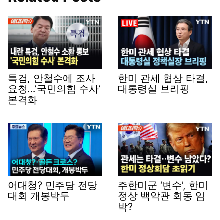
특검, 안철수에 조사
한미 관세 협상 타결,
요청…’국민의힘 수사’
대통령실 브리핑
본격화
어대청? 민주당 전당
주한미군 ‘변수’, 한미
대회 개봉박두
정상 백악관 회동 임
박?