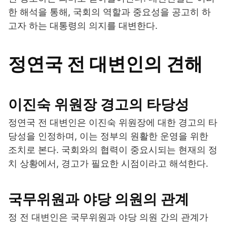
한 해석을 통해, 국회의 역할과 중요성을 공고히 하
고자 하는 대통령의 의지를 대변한다.
정연국 전 대변인의 견해
이진숙 위원장 경고의 타당성
정연국 전 대변인은 이진숙 위원장에 대한 경고의 타
당성을 인정하며, 이는 정부의 원활한 운영을 위한
조치로 본다. 국회와의 협력이 중요시되는 현재의 정
치 상황에서, 경고가 필요한 시점이라고 해석한다.
국무위원과 야당 의원의 관계
정 전 대변인은 국무위원과 야당 의원 간의 관계가