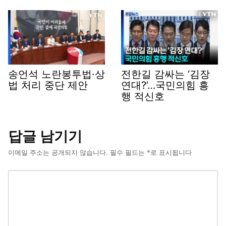
송언석 노란봉투법·상
전한길 감싸는 ‘김장
법 처리 중단 제안
연대?’…국민의힘 흥
행 적신호
답글 남기기
이메일 주소는 공개되지 않습니다.
필수 필드는
*
로 표시됩니다