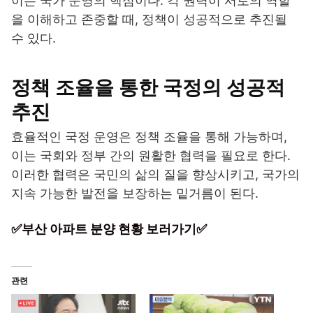
이는 국가 운영의 핵심이다. 각 권력이 서로의 역할
을 이해하고 존중할 때, 정책이 성공적으로 추진될
수 있다.
정책 조율을 통한 국정의 성공적
추진
효율적인 국정 운영은 정책 조율을 통해 가능하며,
이는 국회와 정부 간의 원활한 협력을 필요로 한다.
이러한 협력은 국민의 삶의 질을 향상시키고, 국가의
지속 가능한 발전을 보장하는 밑거름이 된다.
✅부산 아파트 분양 현황 보러가기✅
관련