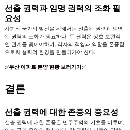
선출 권력과 임명 권력의 조화 필
요성
사회와 국가의 발전을 위해서는 선출된 권력과 임명
된 권력의 조화가 필요하다. 두 권력은 상호 보완적
인 관계를 맺어야하며, 각자의 책임과 역할을 존중함
으로써 협력적 환경을 만들어가야 한다.
✅부산 아파트 분양 현황 보러가기✅
결론
선출 권력에 대한 존중의 중요성
선출 권력에 대한 존중은 민주주의의 기초를 이루며,