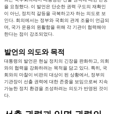
을 요청했다. 이 발언은 단순한 권력 구도의 재확인
이 아닌, 정치적 갈등을 극복하고자 하는 의도로 보
인다. 회의에서는 정부와 국회의 관계 조율이 언급되
며, 국가 운용의 원활함을 위해 각 기관이 협력해야
한다는 점이 강조되었다.
발언의 의도와 목적
대통령의 발언은 현실 정치의 긴장을 완화하고, 의회
와의 협력을 강화하려는 목적을 담고 있다. 특히, 국
회와의 마찰이 비판의 대상이 된 상황에서, 정부의
기관장이 선출 권력에 대한 존중을 보임으로써 지속
가능한 정치 환경을 조성하려는 의도가 반영된 것이
다.