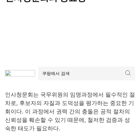
인사청문회는 국무위원의 임명과정에서 필수적인 절
차로, 후보자의 자질과 도덕성을 평가하는 중요한 기
회이다. 이 과정에서 권력 간의 충돌은 공적 절차의
신뢰성을 훼손할 수 있기 때문에, 철저한 검증과 성
숙한 태도가 필요하다.