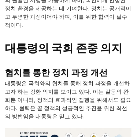
의 원활한 시행을 가능하게 하며, 국민에게 안정된
정치 환경을 제공하는 데 기여한다. 정치는 공개적이
고 투명한 과정이어야 하며, 이를 위한 협력이 필수
적이다.
대통령의 국회 존중 의지
협치를 통한 정치 과정 개선
대통령은 국회와의 협치를 통해 정치 과정을 개선하
고자 하는 강한 의지를 보이고 있다. 이는 갈등의 완
화뿐 아니라, 정책의 효과적인 집행을 위해서도 필요
하다. 협력은 곧 정책의 성공적인 추진을 위한 최선
의 방법임을 대통령은 믿고 있다.