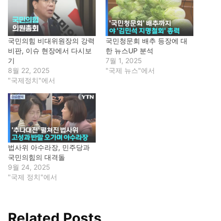
국민의힘 비대위원장의 강력
국민청문회 배추 등장에 대
비판, 이슈 현장에서 다시보
한 뉴스UP 분석
기
7월 1, 2025
8월 22, 2025
"국제 뉴스"에서
"국제정치"에서
법사위 아수라장, 민주당과
국민의힘의 대격돌
9월 24, 2025
"국제 정치"에서
Related Posts