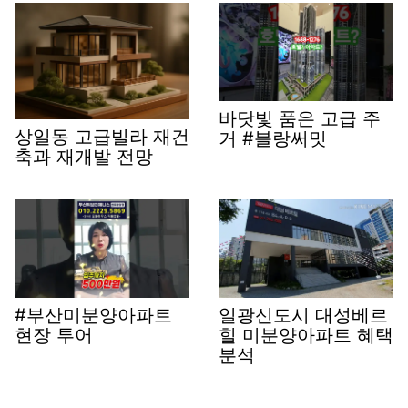
바닷빛 품은 고급 주
상일동 고급빌라 재건
거 #블랑써밋
축과 재개발 전망
#부산미분양아파트
일광신도시 대성베르
현장 투어
힐 미분양아파트 혜택
분석