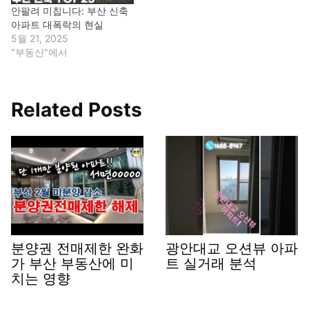
안팔려 미칩니다: 부산 신축
아파트 대폭락의 현실
5월 21, 2025
"부동산"에서
Related Posts
분양권 전매제한 완화
광안대교 오션뷰 아파
가 부산 부동산에 미
트 실거래 분석
치는 영향