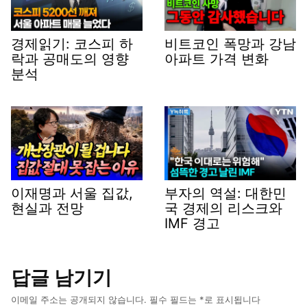
경제읽기: 코스피 하
비트코인 폭망과 강남
락과 공매도의 영향
아파트 가격 변화
분석
이재명과 서울 집값,
부자의 역설: 대한민
현실과 전망
국 경제의 리스크와
IMF 경고
답글 남기기
이메일 주소는 공개되지 않습니다.
필수 필드는
*
로 표시됩니다