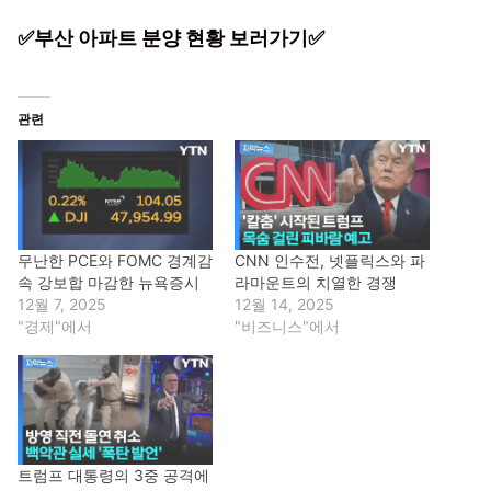
✅부산 아파트 분양 현황 보러가기✅
관련
무난한 PCE와 FOMC 경계감
CNN 인수전, 넷플릭스와 파
속 강보합 마감한 뉴욕증시
라마운트의 치열한 경쟁
12월 7, 2025
12월 14, 2025
"경제"에서
"비즈니스"에서
트럼프 대통령의 3중 공격에