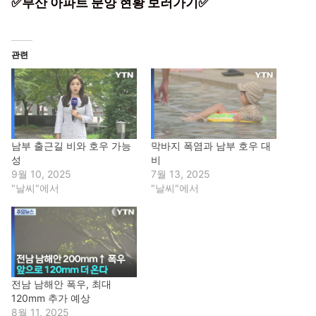
✅부산 아파트 분양 현황 보러가기✅
관련
남부 출근길 비와 호우 가능
막바지 폭염과 남부 호우 대
성
비
9월 10, 2025
7월 13, 2025
"날씨"에서
"날씨"에서
전남 남해안 폭우, 최대
120mm 추가 예상
8월 11, 2025