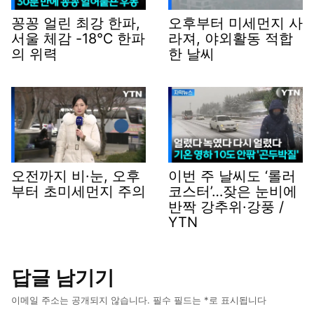
꽁꽁 얼린 최강 한파,
오후부터 미세먼지 사
서울 체감 -18℃ 한파
라져, 야외활동 적합
의 위력
한 날씨
오전까지 비·눈, 오후
이번 주 날씨도 ‘롤러
부터 초미세먼지 주의
코스터’…잦은 눈비에
반짝 강추위·강풍 /
YTN
답글 남기기
이메일 주소는 공개되지 않습니다.
필수 필드는
*
로 표시됩니다