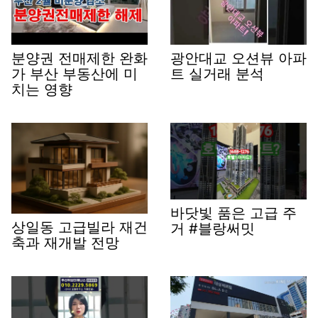
분양권 전매제한 완화
광안대교 오션뷰 아파
가 부산 부동산에 미
트 실거래 분석
치는 영향
바닷빛 품은 고급 주
상일동 고급빌라 재건
거 #블랑써밋
축과 재개발 전망