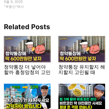
9월 9, 2025
"부동산"에서
Related Posts
청약통장 더 넣어야
청약통장 유지할지 해
할까 흥청망청의 고민
지할지 고민될 때