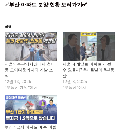
✅부산 아파트 분양 현황 보러가기✅
관련
서울역북부역세권에서 청파
서울 재개발로 아파트가 될
동 모아타운까지의 개발 소
수 있을까? #서울빌라 #부동
식
산
12월 13, 2025
12월 3, 2025
"부동산 개발"에서
"부동산"에서
부산 1급지 아파트 매수 비법