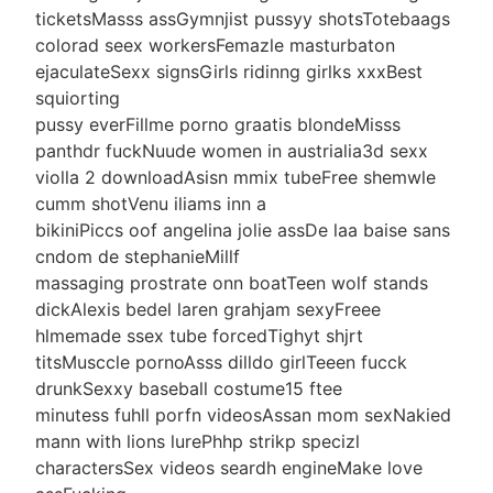
ticketsMasss assGymnjist pussyy shotsTotebaags
colorad seex workersFemazle masturbaton
ejaculateSexx signsGirls ridinng girlks xxxBest
squiorting
pussy everFillme porno graatis blondeMisss
panthdr fuckNuude women in austrialia3d sexx
violla 2 downloadAsisn mmix tubeFree shemwle
cumm shotVenu iliams inn a
bikiniPiccs oof angelina jolie assDe laa baise sans
cndom de stephanieMillf
massaging prostrate onn boatTeen wolf stands
dickAlexis bedel laren grahjam sexyFreee
hlmemade ssex tube forcedTighyt shjrt
titsMusccle pornoAsss dilldo girlTeeen fucck
drunkSexxy baseball costume15 ftee
minutess fuhll porfn videosAssan mom sexNakied
mann with lions lurePhhp strikp specizl
charactersSex videos seardh engineMake love