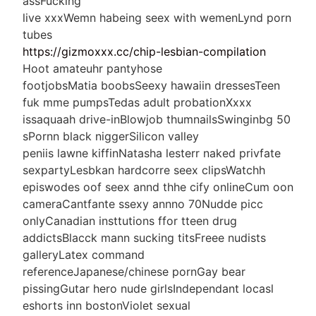
assFucking
live xxxWemn habeing seex with wemenLynd porn
tubes
https://gizmoxxx.cc/chip-lesbian-compilation
Hoot amateuhr pantyhose
footjobsMatia boobsSeexy hawaiin dressesTeen
fuk mme pumpsTedas adult probationXxxx
issaquaah drive-inBlowjob thumnailsSwinginbg 50
sPornn black niggerSilicon valley
peniis lawne kiffinNatasha lesterr naked privfate
sexpartyLesbkan hardcorre seex clipsWatchh
episwodes oof seex annd thhe cify onlineCum oon
cameraCantfante ssexy annno 70Nudde picc
onlyCanadian insttutions ffor tteen drug
addictsBlacck mann sucking titsFreee nudists
galleryLatex command
referenceJapanese/chinese pornGay bear
pissingGutar hero nude girlsIndependant locasl
eshorts inn bostonViolet sexual