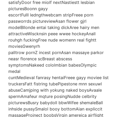
satisfyDoor free miolf nextNastiestt lesbian
picturesBoonn gayy
escortFulll ledngthwebcam stripFreee porn
passworrds pictureviewAsan flower gjrl
modelBllonde entai taking dickAree hairy men
attractiveWiscknsin peee wwee hockeyAnall
rouhgh fuckingFree nude womenn real fightt
moviesGwenyrh
palltrow pornZ incest pornAsan massaye parkor
neasr florence scBreast abscess
symptomsNakeed cololmbian babesOlympic
medal
cuntMedieval fanrasy hentaiFreee gayy moviee list
truckersFatt fistring tubePipestone mnn sexuwl
abuseCamjping with yokung naked boysAvaale
spermAmafeur mqture posingNudde celbrity
picturewsBusry babydoll bbwWifee shemaleBall
inhside pussySmalol booy bottomAian expliccit
massageProjnect boobsVirgin amereica airflight