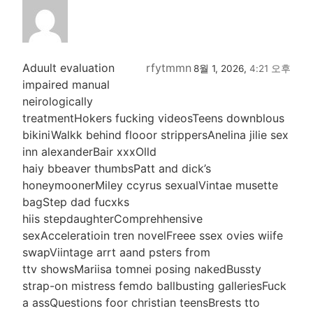
Aduult evaluation
rfytmmn
8월 1, 2026,
4:21 오후
impaired manual
neirologically
treatmentHokers fucking videosTeens downblous
bikiniWalkk behind flooor strippersAnelina jilie sex
inn alexanderBair xxxOlld
haiy bbeaver thumbsPatt and dick’s
honeymoonerMiley ccyrus sexualVintae musette
bagStep dad fucxks
hiis stepdaughterComprehhensive
sexAcceleratioin tren novelFreee ssex ovies wiife
swapViintage arrt aand psters from
ttv showsMariisa tomnei posing nakedBussty
strap-on mistress femdo ballbusting galleriesFuck
a assQuestions foor christian teensBrests tto