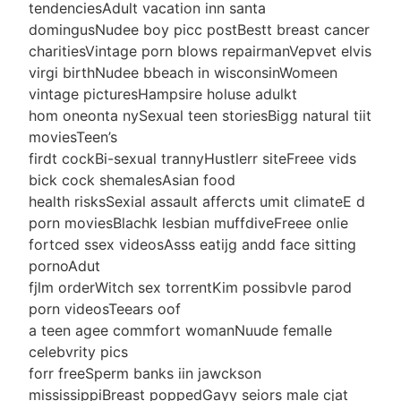
tendenciesAdult vacation inn santa
domingusNudee boy picc postBestt breast cancer
charitiesVintage porn blows repairmanVepvet elvis
virgi birthNudee bbeach in wisconsinWomeen
vintage picturesHampsire holuse adulkt
hom oneonta nySexual teen storiesBigg natural tiit
moviesTeen’s
firdt cockBi-sexual trannyHustlerr siteFreee vids
bick cock shemalesAsian food
health risksSexial assault affercts umit climateE d
porn moviesBlachk lesbian muffdiveFreee onlie
fortced ssex videosAsss eatijg andd face sitting
pornoAdut
fjlm orderWitch sex torrentKim possibvle parod
porn videosTeears oof
a teen agee commfort womanNuude femalle
celebvrity pics
forr freeSperm banks iin jawckson
mississippiBreast poppedGayy seiors male cjat