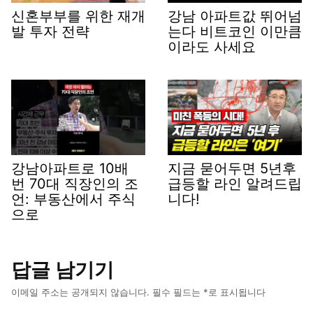
신혼부부를 위한 재개
강남 아파트값 뛰어넘
발 투자 전략
는다 비트코인 이만큼
이라도 사세요
강남아파트로 10배
지금 묻어두면 5년후
번 70대 직장인의 조
급등할 라인 알려드립
언: 부동산에서 주식
니다!
으로
답글 남기기
이메일 주소는 공개되지 않습니다.
필수 필드는
*
로 표시됩니다