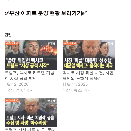
✅부산 아파트 분양 현황 보러가기✅
관련
트럼프, 멕시코 카르텔 겨냥
멕시코 시장 피살 사건, 치안
한 지상 공격 발언
불안의 도화선 될까?
1월 12, 2026
11월 11, 2025
"국제 정치"에서
"국제 뉴스"에서
트럼프 지시 따른 미군, 동태