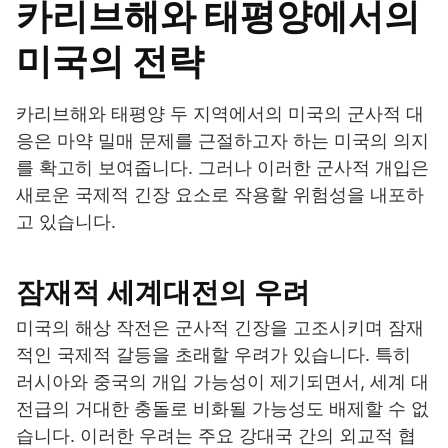
카리브해와 태평양에서의
미국의 전략
카리브해와 태평양 두 지역에서의 미국의 군사적 대
응은 마약 밀매 문제를 근절하고자 하는 미국의 의지
를 확고히 보여줍니다. 그러나 이러한 군사적 개입은
새로운 국제적 긴장 요소로 작용할 위험성을 내포하
고 있습니다.
잠재적 세계대전의 우려
미국의 해상 작전은 군사적 긴장을 고조시키며 잠재
적인 국제적 갈등을 초래할 우려가 있습니다. 특히
러시아와 중국의 개입 가능성이 제기되면서, 세계 대
전급의 거대한 충돌로 비화될 가능성도 배제할 수 없
습니다. 이러한 우려는 주요 강대국 간의 외교적 협