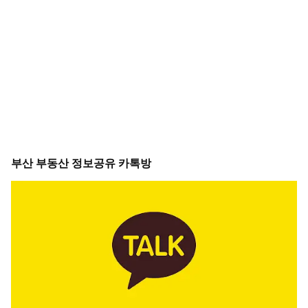
부산 부동산 정보공유 카톡방