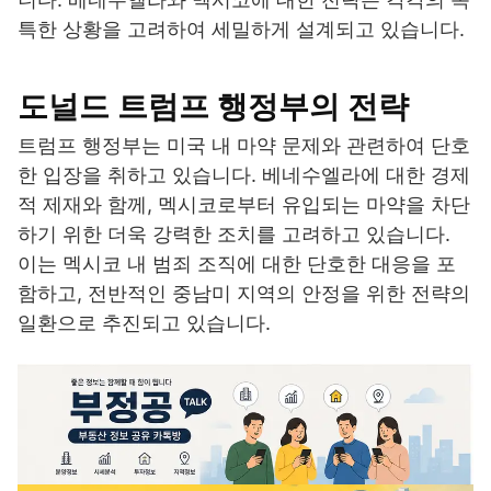
특한 상황을 고려하여 세밀하게 설계되고 있습니다.
도널드 트럼프 행정부의 전략
트럼프 행정부는 미국 내 마약 문제와 관련하여 단호
한 입장을 취하고 있습니다. 베네수엘라에 대한 경제
적 제재와 함께, 멕시코로부터 유입되는 마약을 차단
하기 위한 더욱 강력한 조치를 고려하고 있습니다.
이는 멕시코 내 범죄 조직에 대한 단호한 대응을 포
함하고, 전반적인 중남미 지역의 안정을 위한 전략의
일환으로 추진되고 있습니다.