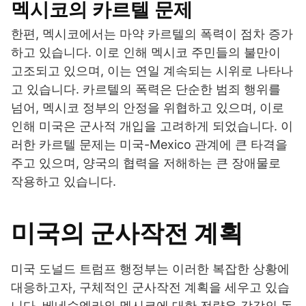
멕시코의 카르텔 문제
한편, 멕시코에서는 마약 카르텔의 폭력이 점차 증가
하고 있습니다. 이로 인해 멕시코 주민들의 불만이
고조되고 있으며, 이는 연일 계속되는 시위로 나타나
고 있습니다. 카르텔의 폭력은 단순한 범죄 행위를
넘어, 멕시코 정부의 안정을 위협하고 있으며, 이로
인해 미국은 군사적 개입을 고려하게 되었습니다. 이
러한 카르텔 문제는 미국-Mexico 관계에 큰 타격을
주고 있으며, 양국의 협력을 저해하는 큰 장애물로
작용하고 있습니다.
미국의 군사작전 계획
미국 도널드 트럼프 행정부는 이러한 복잡한 상황에
대응하고자, 구체적인 군사작전 계획을 세우고 있습
니다. 베네수엘라와 멕시코에 대한 전략은 각각의 독