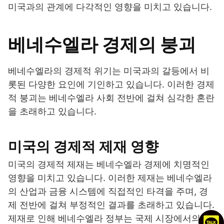
미국과의 관계에 다각적인 영향을 미치고 있습니다.
베네수엘라 경제의 붕괴
베네수엘라의 경제적 위기는 미국과의 갈등에서 비
롯된 다양한 요인에 기인하고 있습니다. 이러한 경제
적 붕괴는 베네수엘라 사회 전반에 걸쳐 심각한 혼란
을 초래하고 있습니다.
미국의 경제적 제재 영향
미국의 경제적 제재는 베네수엘라 경제에 치명적인
영향을 미치고 있습니다. 이러한 제재는 베네수엘라
의 산업과 금융 시스템에 직접적인 타격을 주며, 경
제 전반에 걸쳐 부정적인 결과를 초래하고 있습니다.
제재로 인해 베네수엘라 정부는 국제 시장에서의 입