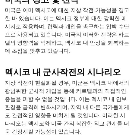
미국은 이미 멕시코에 대한 지상 작전 가능성을 경고
한 바 있습니다. 이는 멕시코 정부에 대한 강력한 메
시지로 작용하며, 협력과 개입을 촉구하는 압박 수단
으로 사용되고 있습니다. 미국의 이러한 전략은 카르
텔의 영향력을 억제하고, 멕시코 내 안정을 회복하는
데 초점을 맞추고 있습니다.
멕시코 내 군사작전의 시나리오
지상 작전이 현실화될 경우, 미군은 멕시코 내에서의
광범위한 군사적 개입을 통해 카르텔과의 직접적인
충돌을 피할 수 없을 것입니다. 이는 멕시코 내 안보
환경을 급격히 변화시키며, 지역 내 다른 국가들에게
도 간접적인 영향을 미치게 될 것입니다. 이러한 시
나리오는 멕시코와 미국 간의 복잡한 외교 관계를 더
욱 긴장시킬 가능성이 있습니다.