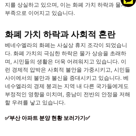
지를 상실하고 있으며, 이는 화폐 가치 하락과 물자
부족으로 이어지고 있습니다.
화폐 가치 하락과 사회적 혼란
베네수엘라의 화폐는 사실상 휴지 조각이 되었습니
다. 화폐 가치의 극심한 하락은 물가 상승을 초래하
며, 시민들의 생활은 더욱 어려워지고 있습니다. 이
런 경제적 압박은 사회적 불안을 가중시키고, 시민들
사이에서의 불만과 불신을 증대시키고 있습니다. 베
네수엘라의 경제 붕괴는 지역 내 다른 국가들에게도
부정적인 영향을 미치며, 중남미 전반의 안정을 저해
할 우려를 낳고 있습니다.
✅부산 아파트 분양 현황 보러가기✅