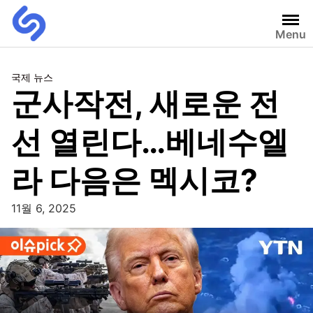
Menu
국제 뉴스
군사작전, 새로운 전
선 열린다…베네수엘
라 다음은 멕시코?
11월 6, 2025