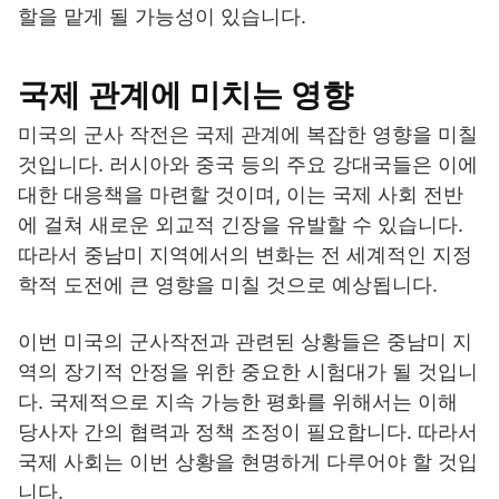
할을 맡게 될 가능성이 있습니다.
국제 관계에 미치는 영향
미국의 군사 작전은 국제 관계에 복잡한 영향을 미칠
것입니다. 러시아와 중국 등의 주요 강대국들은 이에
대한 대응책을 마련할 것이며, 이는 국제 사회 전반
에 걸쳐 새로운 외교적 긴장을 유발할 수 있습니다.
따라서 중남미 지역에서의 변화는 전 세계적인 지정
학적 도전에 큰 영향을 미칠 것으로 예상됩니다.
이번 미국의 군사작전과 관련된 상황들은 중남미 지
역의 장기적 안정을 위한 중요한 시험대가 될 것입니
다. 국제적으로 지속 가능한 평화를 위해서는 이해
당사자 간의 협력과 정책 조정이 필요합니다. 따라서
국제 사회는 이번 상황을 현명하게 다루어야 할 것입
니다.