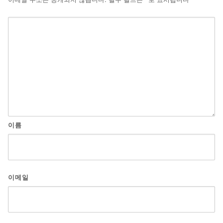
이름
이메일