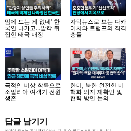
맘에 드는 게 없네’ 한
자막뉴스로 보는 다카
국인 나가고…발칵 뒤
이치와 트럼프의 직격
집힌 태국 매장
충돌
극적인 비상 착륙으로
한미, 북한 완전한 비
소말리아 여객기 전원
핵화 의지 재확인 및
생존
협력 방안 논의
답글 남기기
이메일 주소는 공개되지 않습니다.
필수 필드는
*
로 표시됩니다