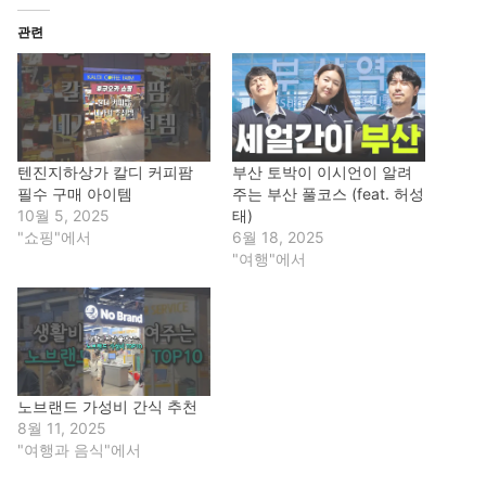
관련
텐진지하상가 칼디 커피팜
부산 토박이 이시언이 알려
필수 구매 아이템
주는 부산 풀코스 (feat. 허성
10월 5, 2025
태)
"쇼핑"에서
6월 18, 2025
"여행"에서
노브랜드 가성비 간식 추천
8월 11, 2025
"여행과 음식"에서