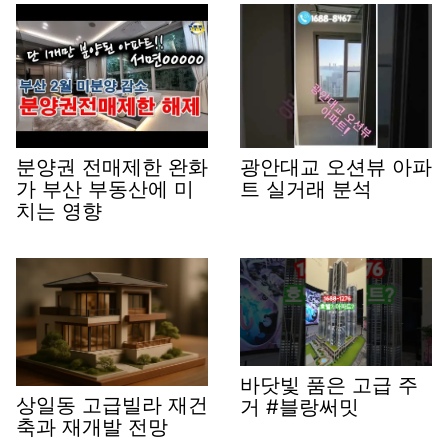
분양권 전매제한 완화
광안대교 오션뷰 아파
가 부산 부동산에 미
트 실거래 분석
치는 영향
바닷빛 품은 고급 주
상일동 고급빌라 재건
거 #블랑써밋
축과 재개발 전망