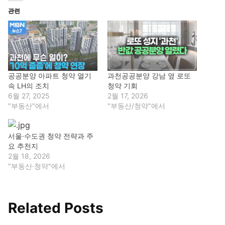
관련
공공분양 아파트 청약 열기
과천공공분양 강남 옆 로또
속 LH의 조치
청약 기회
6월 27, 2025
2월 17, 2026
"부동산"에서
"부동산/청약"에서
서울·수도권 청약 전략과 주
요 추천지
2월 18, 2026
"부동산·청약"에서
Related Posts