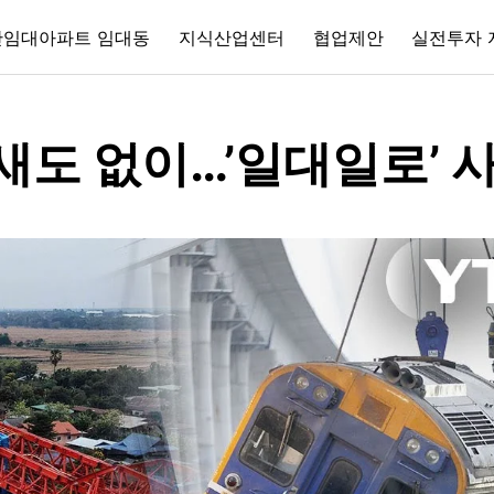
간임대아파트 임대동
지식산업센터
협업제안
실전투자 
새도 없이…’일대일로’