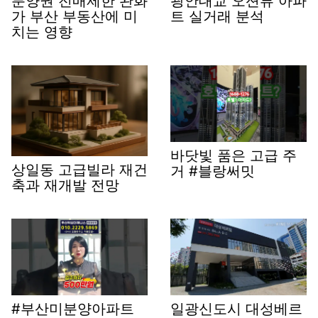
분양권 전매제한 완화
광안대교 오션뷰 아파
가 부산 부동산에 미
트 실거래 분석
치는 영향
바닷빛 품은 고급 주
상일동 고급빌라 재건
거 #블랑써밋
축과 재개발 전망
#부산미분양아파트
일광신도시 대성베르