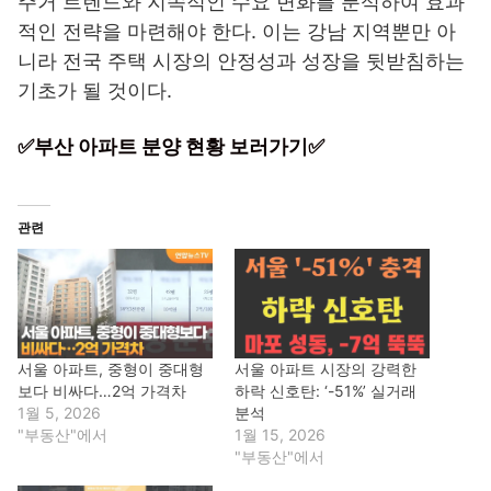
주거 트렌드와 지속적인 수요 변화를 분석하여 효과
적인 전략을 마련해야 한다. 이는 강남 지역뿐만 아
니라 전국 주택 시장의 안정성과 성장을 뒷받침하는
기초가 될 것이다.
✅부산 아파트 분양 현황 보러가기✅
관련
서울 아파트, 중형이 중대형
서울 아파트 시장의 강력한
보다 비싸다…2억 가격차
하락 신호탄: ‘-51%’ 실거래
1월 5, 2026
분석
"부동산"에서
1월 15, 2026
"부동산"에서