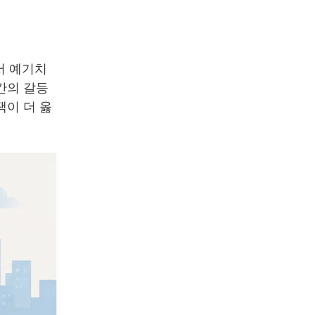
서 예기치
간의 갈등
택이 더 옳