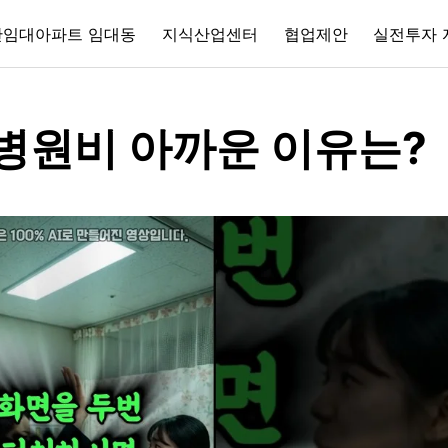
간임대아파트 임대동
지식산업센터
협업제안
실전투자 
병원비 아까운 이유는?